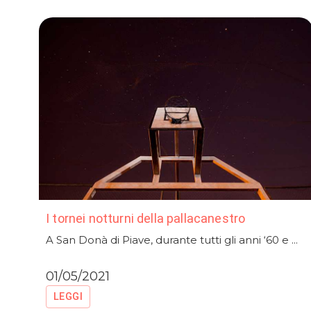
I tornei notturni della pallacanestro
A San Donà di Piave, durante tutti gli anni ‘60 e ...
01/05/2021
LEGGI